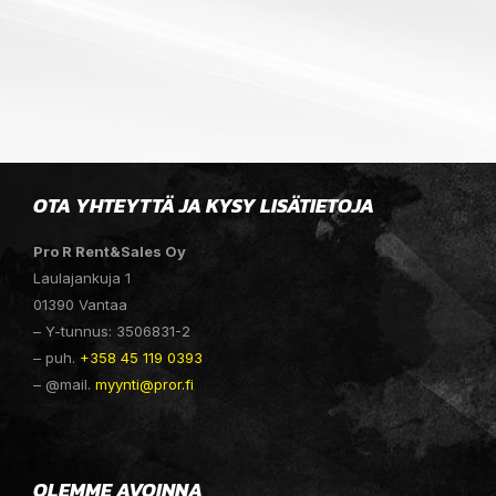
OTA YHTEYTTÄ JA KYSY LISÄTIETOJA
Pro R Rent&Sales Oy
Laulajankuja 1
01390 Vantaa
– Y-tunnus: 3506831-2
– puh.
+358 45 119 0393
– @mail.
myynti@pror.fi
OLEMME AVOINNA