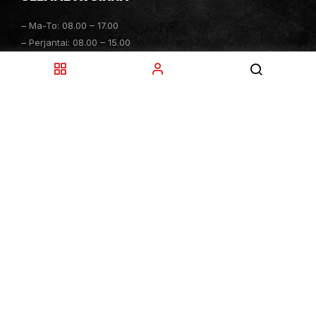
– Ma-To: 08.00 – 17.00
– Perjantai: 08.00 – 15.00
– Lauantai: 10.00 – 14.00
– Sunnuntai: Suljettu
– Sähköpostitiedustelut: 24h
TOIMITUKSET
– Toimitamme osat perille toimitusperiaatteella siihen
toimitusosoitteeseen, mihin asiakas haluaa tilaamansa
osan toimitettavan.
– Toimitusaika on yleensä noin yksi (1) viikko
tilauspäivästä.
–
Toimitus- & takuuehdot