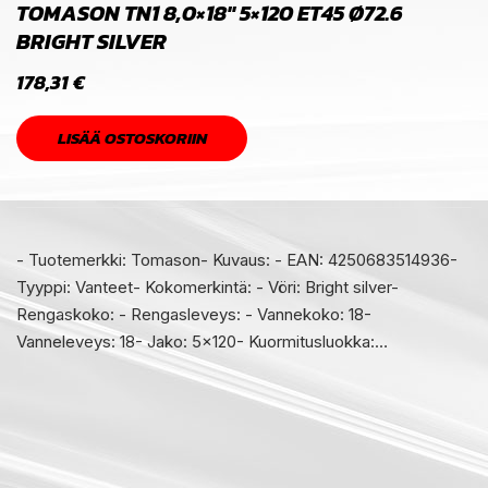
TOMASON TN1 8,0×18″ 5×120 ET45 Ø72.6
BRIGHT SILVER
178,31
€
LISÄÄ OSTOSKORIIN
- Tuotemerkki: Tomason- Kuvaus: - EAN: 4250683514936-
Tyyppi: Vanteet- Kokomerkintä: - Vöri: Bright silver-
Rengaskoko: - Rengasleveys: - Vannekoko: 18-
Vanneleveys: 18- Jako: 5x120- Kuormitusluokka:…