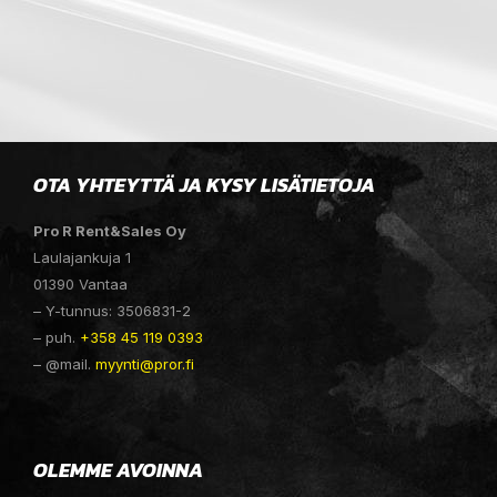
OTA YHTEYTTÄ JA KYSY LISÄTIETOJA
Pro R Rent&Sales Oy
Laulajankuja 1
01390 Vantaa
– Y-tunnus: 3506831-2
– puh.
+358 45 119 0393
– @mail.
myynti@pror.fi
OLEMME AVOINNA