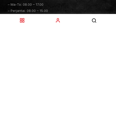
– Ma-To: 08.00 – 17.00
– Perjantai: 08.00 – 15.00
– Lauantai: 10.00 – 14.00
– Sunnuntai: Suljettu
– Sähköpostitiedustelut: 24h
TOIMITUKSET
– Toimitamme osat perille toimitusperiaatteella siihen
toimitusosoitteeseen, mihin asiakas haluaa tilaamansa
osan toimitettavan.
– Toimitusaika on yleensä noin yksi (1) viikko
tilauspäivästä.
–
Toimitus- & takuuehdot