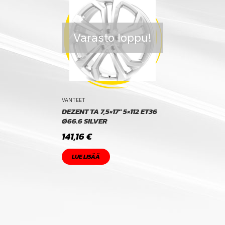
Varasto loppu!
VANTEET
DEZENT TA 7,5×17″ 5×112 ET36
Ø66.6 SILVER
141,16
€
LUE LISÄÄ