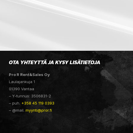
OTA YHTEYTTÄ JA KYSY LISÄTIETOJA
Pro R Rent&Sales Oy
Laulajankuja 1
01390 Vantaa
– Y-tunnus: 3506831-2
– puh.
+358 45 119 0393
– @mail.
myynti@pror.fi