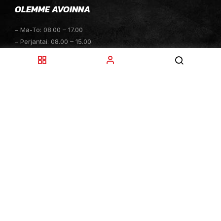
OLEMME AVOINNA
– Ma-To: 08.00 – 17.00
– Perjantai: 08.00 – 15.00
– Lauantai: 10.00 – 14.00
– Sunnuntai: Suljettu
– Sähköpostitiedustelut: 24h
TOIMITUKSET
– Toimitamme osat perille toimitusperiaatteella siihen
toimitusosoitteeseen, mihin asiakas haluaa tilaamansa
osan toimitettavan.
– Toimitusaika on yleensä noin yksi (1) viikko
tilauspäivästä.
–
Toimitus- & takuuehdot