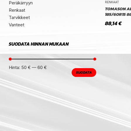
Peräkärryyn
RENKAAT
TOMASON A
Renkaat
185/60R15 8
Tarvikkeet
88,14
€
Vanteet
SUODATA HINNAN MUKAAN
Hinta:
50 €
—
60 €
SUODATA