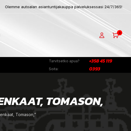
Olemme autoalan asiantuntijakauppa palveluksessasi 24/7/365!
0
+358 45 119
Tarvitsetko apua?
0393
Soita:
ENKAAT, TOMASON,
enkaat, Tomason,”