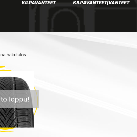
KILPAVANTEET
KILPAVANTEET|VANTEET
noa hakutulos
to loppu!