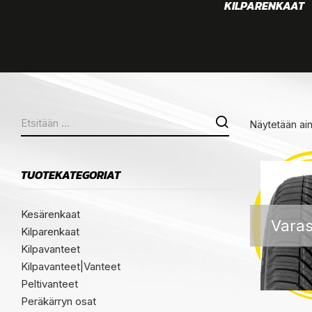
KEET
VANTEET
KILPARENKAAT
Näytetään ai
TUOTEKATEGORIAT
Kesärenkaat
Varas
Kilparenkaat
Kilpavanteet
Kilpavanteet|Vanteet
Peltivanteet
Peräkärryn osat