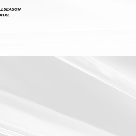
LLSEASON
8HXL