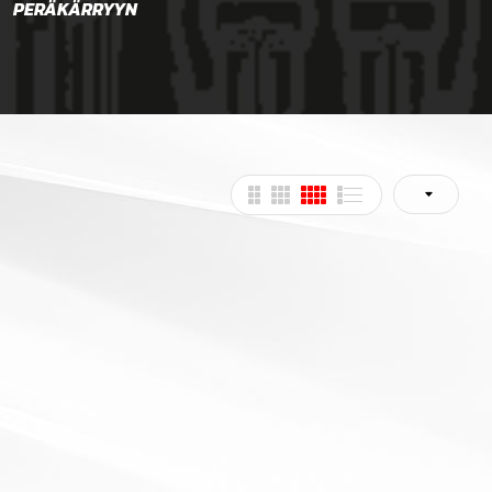
PERÄKÄRRYYN
RENKAAT
TAR