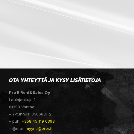
OTA YHTEYTTÄ JA KYSY LISÄTIETOJA
Pro R Rent&Sales Oy
Laulajankuja 1
01390 Vantaa
– Y-tunnus: 3506831-2
– puh.
+358 45 119 0393
– @mail.
myynti@pror.fi