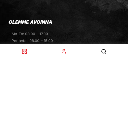
OLEMME AVOINNA
– Ma-To: 08.00 – 17.00
– Perjantai: 08.00 – 15.00
– Lauantai: 10.00 – 14.00
– Sunnuntai: Suljettu
– Sähköpostitiedustelut: 24h
TOIMITUKSET
– Toimitamme osat perille toimitusperiaatteella siihen
toimitusosoitteeseen, mihin asiakas haluaa tilaamansa
osan toimitettavan.
– Toimitusaika on yleensä noin yksi (1) viikko
tilauspäivästä.