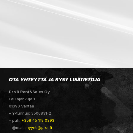
OTA YHTEYTTÄ JA KYSY LISÄTIETOJA
Pro R Rent&Sales Oy
Laulajankuja 1
01390 Vantaa
– Y-tunnus: 3506831-2
– puh.
+358 45 119 0393
– @mail.
myynti@pror.fi