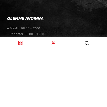
OLEMME AVOINNA
– Ma-To: 08.00 – 17.00
– Perjantai: 08.00 – 15.00
– Lauantai: 10.00 – 14.00
– Sunnuntai: Suljettu
– Sähköpostitiedustelut: 24h
TOIMITUKSET
– Toimitamme osat perille toimitusperiaatteella siihen
toimitusosoitteeseen, mihin asiakas haluaa tilaamansa
osan toimitettavan.
– Toimitusaika on yleensä noin yksi (1) viikko
tilauspäivästä.