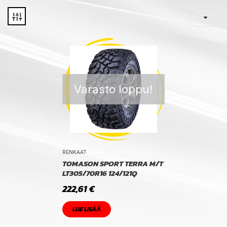
Varasto loppu!
RENKAAT
TOMASON SPORT TERRA M/T
LT305/70R16 124/121Q
222,61
€
LUE LISÄÄ