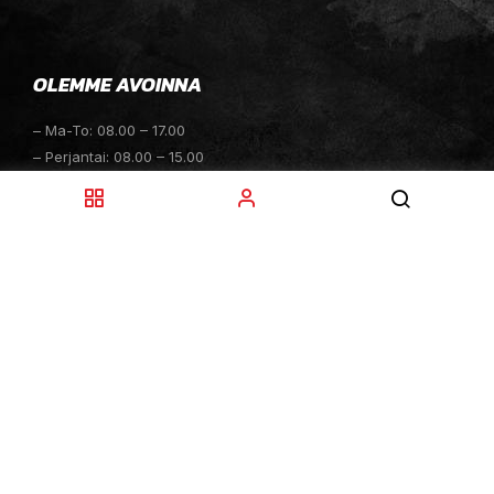
OLEMME AVOINNA
– Ma-To: 08.00 – 17.00
– Perjantai: 08.00 – 15.00
– Lauantai: 10.00 – 14.00
– Sunnuntai: Suljettu
– Sähköpostitiedustelut: 24h
TOIMITUKSET
– Toimitamme osat perille toimitusperiaatteella siihen
toimitusosoitteeseen, mihin asiakas haluaa tilaamansa
osan toimitettavan.
– Toimitusaika on yleensä noin yksi (1) viikko
tilauspäivästä.