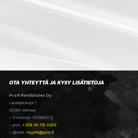
OTA YHTEYTTÄ JA KYSY LISÄTIETOJA
Pro R Rent&Sales Oy
Laulajankuja 1
01390 Vantaa
– Y-tunnus: 3506831-2
– puh.
+358 45 119 0393
– @mail.
myynti@pror.fi