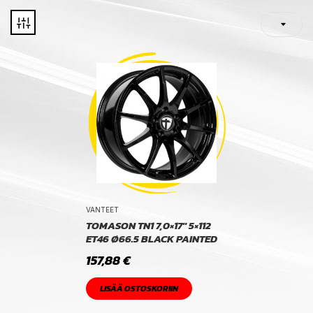
VANTEET
TOMASON TN1 7,0×17″ 5×112
ET46 Ø66.5 BLACK PAINTED
157,88
€
LISÄÄ OSTOSKORIIN