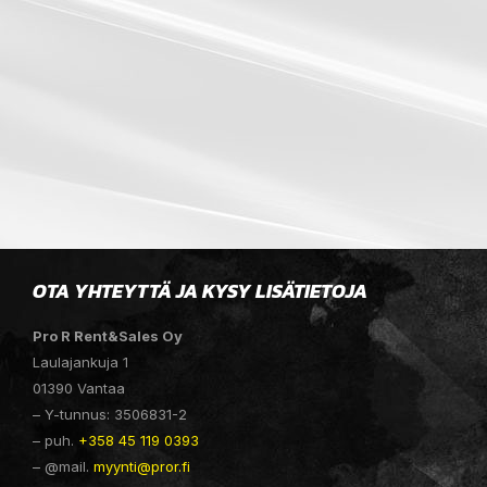
OTA YHTEYTTÄ JA KYSY LISÄTIETOJA
Pro R Rent&Sales Oy
Laulajankuja 1
01390 Vantaa
– Y-tunnus: 3506831-2
– puh.
+358 45 119 0393
– @mail.
myynti@pror.fi