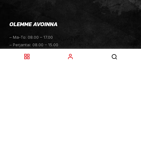
OLEMME AVOINNA
– Ma-To: 08.00 – 17.00
– Perjantai: 08.00 – 15.00
– Lauantai: 10.00 – 14.00
– Sunnuntai: Suljettu
– Sähköpostitiedustelut: 24h
TOIMITUKSET
– Toimitamme osat perille toimitusperiaatteella siihen
toimitusosoitteeseen, mihin asiakas haluaa tilaamansa
osan toimitettavan.
– Toimitusaika on yleensä noin yksi (1) viikko
tilauspäivästä.