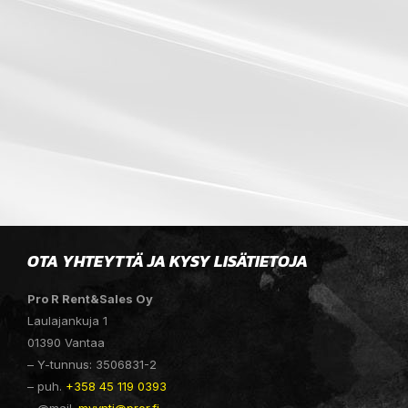
OTA YHTEYTTÄ JA KYSY LISÄTIETOJA
Pro R Rent&Sales Oy
Laulajankuja 1
01390 Vantaa
– Y-tunnus: 3506831-2
– puh.
+358 45 119 0393
– @mail.
myynti@pror.fi