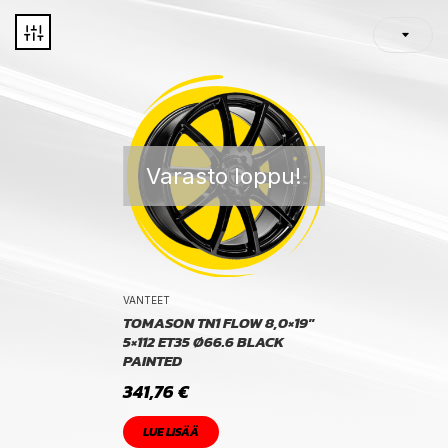
Varasto loppu!
VANTEET
TOMASON TN1 FLOW 8,0×19″
5×112 ET35 Ø66.6 BLACK
PAINTED
341,76
€
LUE LISÄÄ