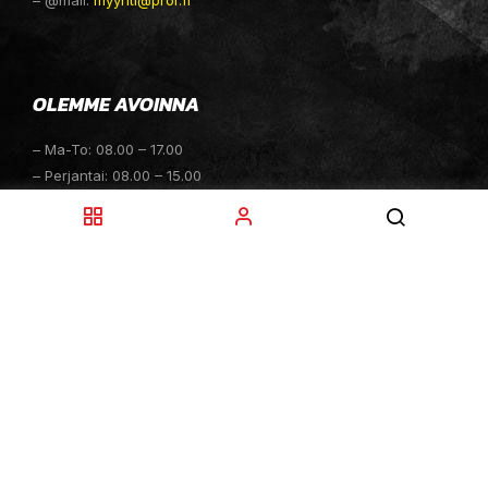
OLEMME AVOINNA
– Ma-To: 08.00 – 17.00
– Perjantai: 08.00 – 15.00
– Lauantai: 10.00 – 14.00
– Sunnuntai: Suljettu
– Sähköpostitiedustelut: 24h
TOIMITUKSET
– Toimitamme osat perille toimitusperiaatteella siihen
toimitusosoitteeseen, mihin asiakas haluaa tilaamansa
osan toimitettavan.
– Toimitusaika on yleensä noin yksi (1) viikko