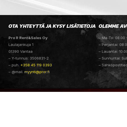
OTA YHTEYTTÄ JA KYSY LISÄTIETOJA
OLEMME AV
Pro R Rent&Sales Oy
– Ma-To: 08.00 
Laulajankuja 1
– Perjantai: 08.
01390 Vantaa
– Lauantai: 10.0
– Y-tunnus: 3506831-2
– Sunnuntai: Sul
– puh.
+358 45 119 0393
– Sähköpostitie
– @mail.
myynti@pror.fi
PROR.FI @ 2025 SUOMEN PRO R RENT & SALES OY | WEBSITE D