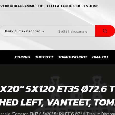
 VERKKOKAUPAMME TUOTTEELLA TAKUU 3KK - 1 VUOSI!
Kaikki tuotekategoriat
ETUSIVU
TUOTTEET
TOIMITUSEHDOT
OMA TILI
X20" 5X120 ET35 Ø72.6
HED LEFT, VANTEET, TO
sanalla “Tomason TN17 8,5x20" 5x120 ET35 Ø72.6 Titanium Diamond