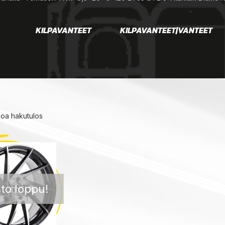
KILPAVANTEET
KILPAVANTEET|VANTEET
noa hakutulos
to loppu!