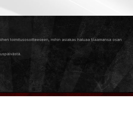
 siihen toimitusosoitteeseen, mihin asiakas haluaa tilaamansa osan
auspäivästä.