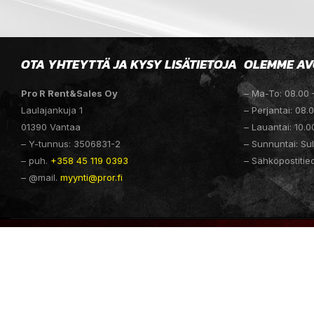
OTA YHTEYTTÄ JA KYSY LISÄTIETOJA
OLEMME AV
Pro R Rent&Sales Oy
– Ma-To: 08.00 
Laulajankuja 1
– Perjantai: 08.
01390 Vantaa
– Lauantai: 10.0
– Y-tunnus: 3506831-2
– Sunnuntai: Sul
– puh.
+358 45 119 0393
– Sähköpostitie
– @mail.
myynti@pror.fi
PROR.FI @ 2025 SUOMEN PRO R RENT & SALES OY | WEBSITE D