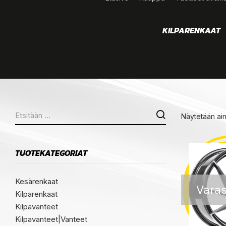
KEET
VANTEET
KILPARENKAAT
Näytetään ai
TUOTEKATEGORIAT
Kesärenkaat
Varas
Kilparenkaat
Kilpavanteet
Kilpavanteet|Vanteet