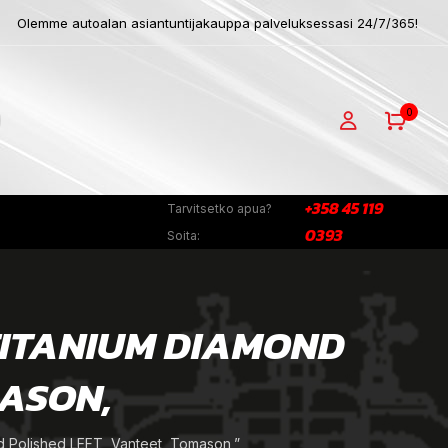
Olemme autoalan asiantuntijakauppa palveluksessasi 24/7/365!
0
+358 45 119
Tarvitsetko apua?
0393
Soita:
 TITANIUM DIAMOND
MASON,
 Polished LEFT, Vanteet, Tomason,”