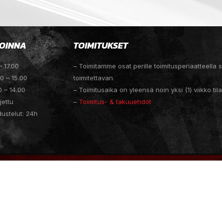
OINNA
TOIMITUKSET
– 17.00
– Toimitamme osat perille toimitusperiaatteella
00 – 15.00
toimitettavan.
0 – 14.00
– Toimitusaika on yleensä noin yksi (1) viikko til
jettu
–
Toimitus- & takuuehdot
dustelut: 24h
ESIGN
MEDIAGURU JACK BACON