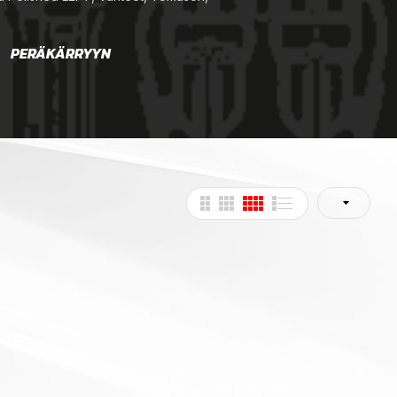
PERÄKÄRRYYN
RENKAAT
TAR