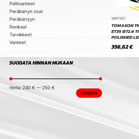
Peltivanteet
Peräkärryn osat
Peräkärryyn
VANTEET
TOMASON TN1
Renkaat
ET35 Ø72.6 
Tarvikkeet
POLISHED LE
Vanteet
356,62
€
SUODATA HINNAN MUKAAN
Hinta:
240 €
—
250 €
SUODATA