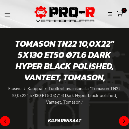
0
TOMASON TN22 10,0X22"
5X130 ET50 Ø71.6 DARK
HYPER BLACK POLISHED,
VANTEET, TOMASON,
Etusivu
Kauppa
Tuotteet avainsanalla “Tomason TN22
10,0x22" 5x130 ET50 Ø71.6 Dark Hyper black polished,
Vanteet, Tomason,”
KILPARENKAAT