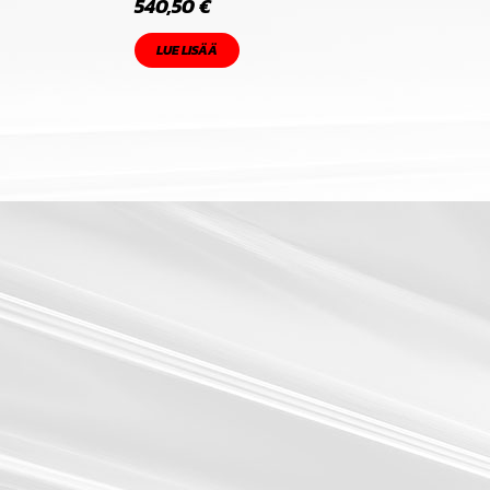
540,50
€
LUE LISÄÄ