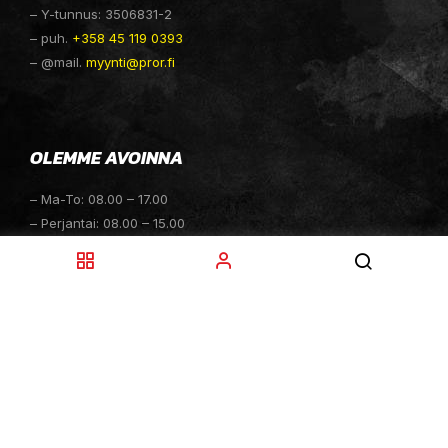
– Y-tunnus: 3506831-2
– puh.
+358 45 119 0393
– @mail.
myynti@pror.fi
OLEMME AVOINNA
– Ma-To: 08.00 – 17.00
– Perjantai: 08.00 – 15.00
– Lauantai: 10.00 – 14.00
– Sunnuntai: Suljettu
– Sähköpostitiedustelut: 24h
TOIMITUKSET
– Toimitamme osat perille toimitusperiaatteella siihen