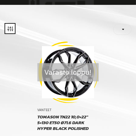
Varasto loppu!
VANTEET
TOMASON TN22 10,0×22″
5×130 ET50 Ø71.6 DARK
HYPER BLACK POLISHED