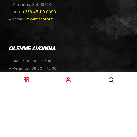
– Y-tunnus: 3506831-2
– puh.
+358 45 119 0393
– @mail.
myynti@pror.fi
OLEMME AVOINNA
– Ma-To: 08.00 – 17.00
– Perjantai: 08.00 – 15.00
– Lauantai: 10.00 – 14.00
– Sunnuntai: Suljettu
– Sähköpostitiedustelut: 24h
TOIMITUKSET
– Toimitamme osat perille toimitusperiaatteella siihen