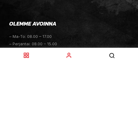
OLEMME AVOINNA
– Ma-To: 08.00 – 17.00
– Perjantai: 08.00 – 15.00
– Lauantai: 10.00 – 14.00
– Sunnuntai: Suljettu
– Sähköpostitiedustelut: 24h
TOIMITUKSET
– Toimitamme osat perille toimitusperiaatteella siihen
toimitusosoitteeseen, mihin asiakas haluaa tilaamansa
osan toimitettavan.
– Toimitusaika on yleensä noin yksi (1) viikko
tilauspäivästä.