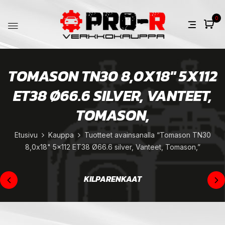
0
TOMASON TN30 8,0X18" 5X112
ET38 Ø66.6 SILVER, VANTEET,
TOMASON,
Etusivu
Kauppa
Tuotteet avainsanalla “Tomason TN30
8,0x18" 5x112 ET38 Ø66.6 silver, Vanteet, Tomason,”
KILPARENKAAT