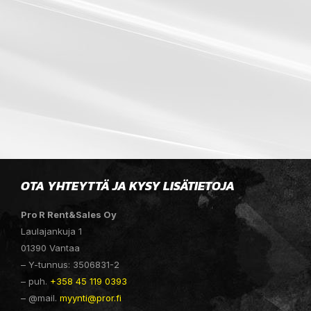
OTA YHTEYTTÄ JA KYSY LISÄTIETOJA
Pro R Rent&Sales Oy
Laulajankuja 1
01390 Vantaa
– Y-tunnus: 3506831-2
– puh.
+358 45 119 0393
– @mail.
myynti@pror.fi