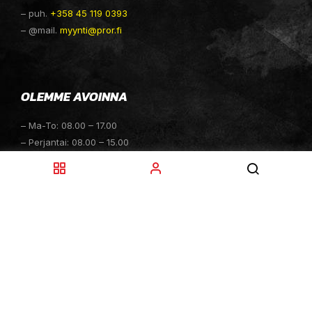
– puh.
+358 45 119 0393
– @mail.
myynti@pror.fi
OLEMME AVOINNA
– Ma-To: 08.00 – 17.00
– Perjantai: 08.00 – 15.00
– Lauantai: 10.00 – 14.00
– Sunnuntai: Suljettu
– Sähköpostitiedustelut: 24h
TOIMITUKSET
– Toimitamme osat perille toimitusperiaatteella siihen
toimitusosoitteeseen, mihin asiakas haluaa tilaamansa