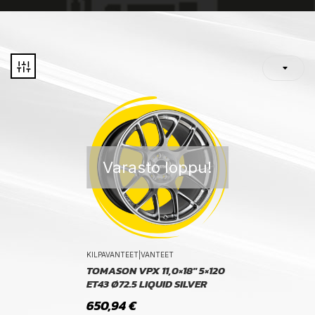
Varasto loppu!
KILPAVANTEET|VANTEET
TOMASON VPX 11,0×18″ 5×120
ET43 Ø72.5 LIQUID SILVER
650,94
€