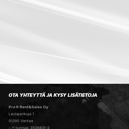
OTA YHTEYTTÄ JA KYSY LISÄTIETOJA
Pro R Rent&Sales Oy
Laulajankuja 1
01390 Vantaa
– Y-tunnus: 3506831-2