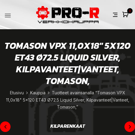
0
TOMASON VPX 11,0X18" 5X120
ET43 Ø72.5 LIQUID SILVER,
KILPAVANTEET|VANTEET,
TOMASON,
Etusivu
Kauppa
Tuotteet avainsanalla “Tomason VPX
11,0x18" 5x120 ET43 Ø72.5 Liquid Silver, Kilpavanteet|Vanteet,
Tomason,”
KILPARENKAAT