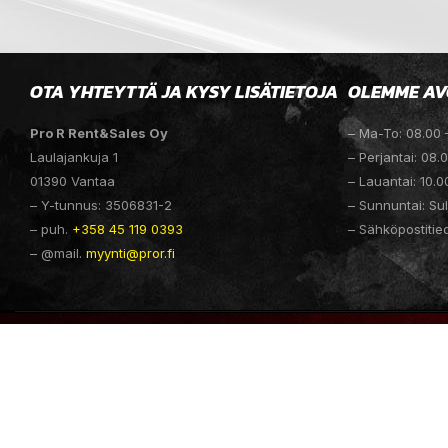
OTA YHTEYTTÄ JA KYSY LISÄTIETOJA
OLEMME AV
Pro R Rent&Sales Oy
– Ma-To: 08.00 
Laulajankuja 1
– Perjantai: 08.
01390 Vantaa
– Lauantai: 10.0
– Y-tunnus: 3506831-2
– Sunnuntai: Sul
– puh.
+358 45 119 0393
– Sähköpostitie
– @mail.
myynti@pror.fi
PROR.FI @ 2025 SUOMEN PRO R RENT & SALES OY | WEBSITE D