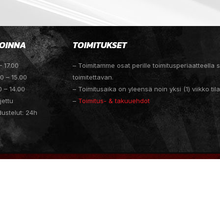
OINNA
TOIMITUKSET
– 17.00
– Toimitamme osat perille toimitusperiaatteella
00 – 15.00
toimitettavan.
0 – 14.00
– Toimitusaika on yleensä noin yksi (1) viikko til
jettu
–
Toimitus- & takuuehdot
dustelut: 24h
ESIGN
MEDIAGURU JACK BACON