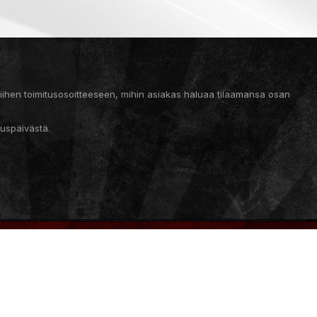
 siihen toimitusosoitteeseen, mihin asiakas haluaa tilaamansa osan
auspäivästä.