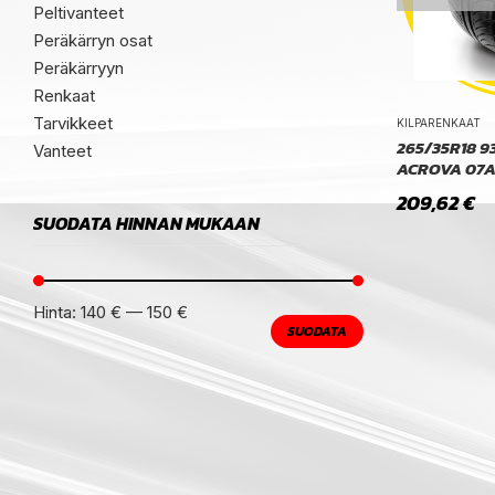
Peltivanteet
Peräkärryn osat
Peräkärryyn
Renkaat
Tarvikkeet
KILPARENKAAT
265/35R18 9
Vanteet
ACROVA 07A
209,62
€
SUODATA HINNAN MUKAAN
Hinta:
140 €
—
150 €
SUODATA