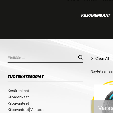
KEET
VANTEET
KILPARENKAAT
Clear All
Näytetään ai
TUOTEKATEGORIAT
Kesärenkaat
Kilparenkaat
Kilpavanteet
Varas
Kilpavanteet|Vanteet