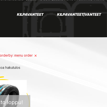
KILPAVANTEET
KILPAVANTEET|VANTEET
orderby: menu order
noa hakutulos
to loppu!