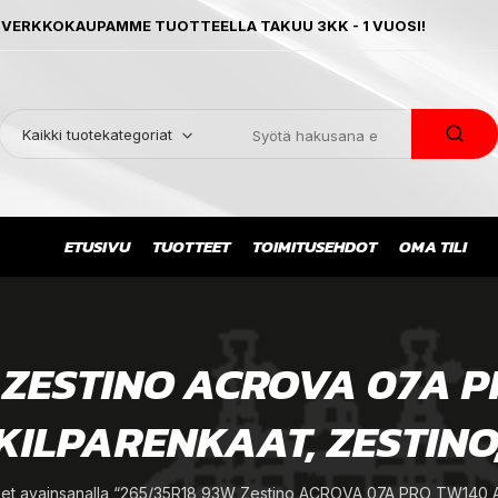
 VERKKOKAUPAMME TUOTTEELLA TAKUU 3KK - 1 VUOSI!
Kaikki tuotekategoriat
ETUSIVU
TUOTTEET
TOIMITUSEHDOT
OMA TILI
 ZESTINO ACROVA 07A P
KILPARENKAAT, ZESTINO
et avainsanalla “265/35R18 93W Zestino ACROVA 07A PRO TW140 A A