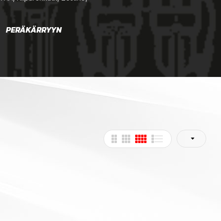
PERÄKÄRRYYN
RENKAAT
TAR