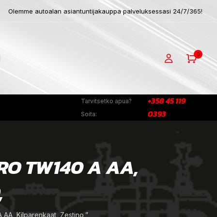
Olemme autoalan asiantuntijakauppa palveluksessasi 24/7/365!
0
+358 45 119
Tarvitsetko apua?
0393
Soita:
RO TW140 A AA,
,
A, Kilparenkaat, Zestino,”