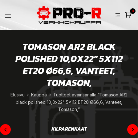
0
TOMASON AR2 BLACK
POLISHED 10,0X22" 5X112
ET20 Ø66,6, VANTEET,
TOMASON,
Etusivu
Kauppa
Tuotteet avainsanalla “Tomason AR2
black polished 10,0x22" 5x112 ET20 Ø66,6, Vanteet,
Tomason,”
KILPARENKAAT