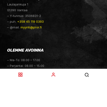
Laulajankuja 1
01390 Vantaa
– Y-tunnus: 3506831-2
– puh.
+358 45 119 0393
– @mail.
myynti@pror.fi
OLEMME AVOINNA
– Ma-To: 08.00 – 17.00
– Perjantai: 08.00 – 15.00
– Lauantai: 10.00 – 14.00
– Sunnuntai: Suljettu
– Sähköpostitiedustelut: 24h
TOIMITUKSET