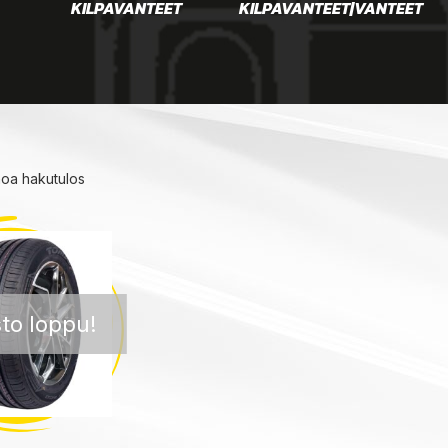
KILPAVANTEET
KILPAVANTEET|VANTEET
noa hakutulos
to loppu!