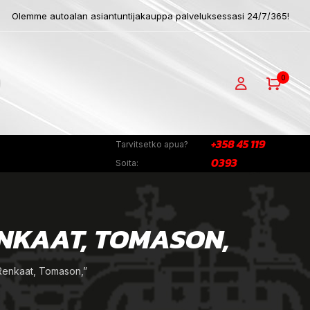
Olemme autoalan asiantuntijakauppa palveluksessasi 24/7/365!
0
+358 45 119
Tarvitsetko apua?
0393
Soita:
ENKAAT, TOMASON,
Renkaat, Tomason,”