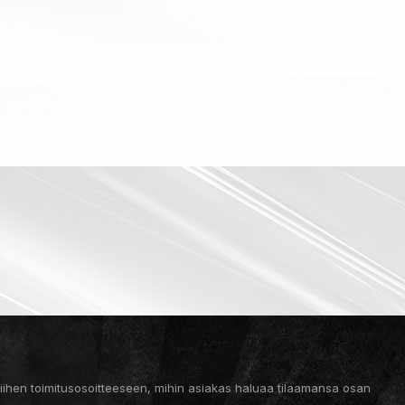
 siihen toimitusosoitteeseen, mihin asiakas haluaa tilaamansa osan