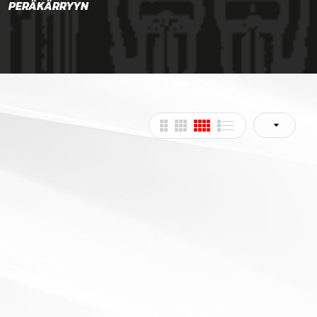
PERÄKÄRRYYN
RENKAAT
TAR