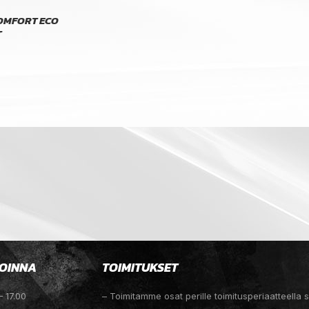
OMFORT ECO
T
OINNA
TOIMITUKSET
– 17.00
– Toimitamme osat perille toimitusperiaatteella