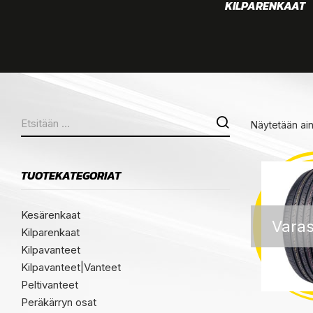
KEET
VANTEET
KILPARENKAAT
Näytetään ai
TUOTEKATEGORIAT
Kesärenkaat
Varas
Kilparenkaat
Kilpavanteet
Kilpavanteet|Vanteet
Peltivanteet
Peräkärryn osat