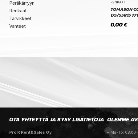
Peräkärryyn
RENKAAT
TOMASON C
Renkaat
175/55R15 77
Tarvikkeet
0,00
€
Vanteet
OTA YHTEYTTÄ JA KYSY LISÄTIETOJA
OLEMME AV
Pro R Rent&Sales Oy
– Ma-To: 08.00 