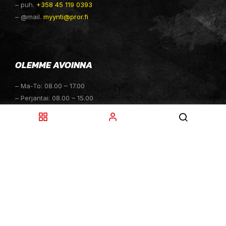
– puh.
+358 45 119 0393
– @mail.
myynti@pror.fi
OLEMME AVOINNA
– Ma-To: 08.00 – 17.00
– Perjantai: 08.00 – 15.00
– Lauantai: 10.00 – 14.00
– Sunnuntai: Suljettu
– Sähköpostitiedustelut: 24h
TOIMITUKSET
– Toimitamme osat perille toimitusperiaatteella siihen
toimitusosoitteeseen, mihin asiakas haluaa tilaamansa
osan toimitettavan.