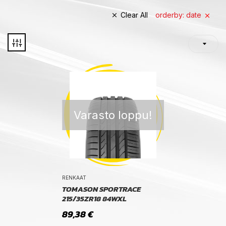
Clear All
orderby: date
Varasto loppu!
RENKAAT
TOMASON SPORTRACE
215/35ZR18 84WXL
89,38
€