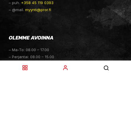
– puh.
+358 45 119 0393
– @mail.
myynti@pror.fi
OLEMME AVOINNA
– Ma-To: 08.00 – 17.00
– Perjantai: 08.00 – 15.00
– Lauantai: 10.00 – 14.00
– Sunnuntai: Suljettu
– Sähköpostitiedustelut: 24h
TOIMITUKSET
– Toimitamme osat perille toimitusperiaatteella siihen
toimitusosoitteeseen, mihin asiakas haluaa tilaamansa
osan toimitettavan.