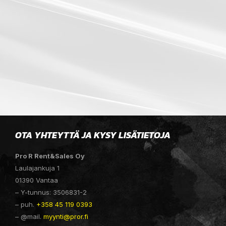
OTA YHTEYTTÄ JA KYSY LISÄTIETOJA
Pro R Rent&Sales Oy
Laulajankuja 1
01390 Vantaa
– Y-tunnus: 3506831-2
– puh.
+358 45 119 0393
– @mail.
myynti@pror.fi