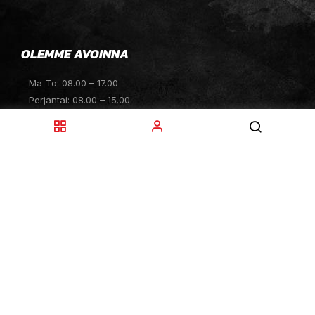
OLEMME AVOINNA
– Ma-To: 08.00 – 17.00
– Perjantai: 08.00 – 15.00
– Lauantai: 10.00 – 14.00
– Sunnuntai: Suljettu
– Sähköpostitiedustelut: 24h
TOIMITUKSET
– Toimitamme osat perille toimitusperiaatteella siihen
toimitusosoitteeseen, mihin asiakas haluaa tilaamansa
osan toimitettavan.
– Toimitusaika on yleensä noin yksi (1) viikko
tilauspäivästä.