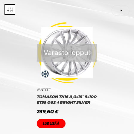
Varasto loppu!
VANTEET
TOMASON TN16 8,0×18″ 5×100
ET35 Ø63.4 BRIGHT SILVER
239,60
€
LUE LISÄÄ