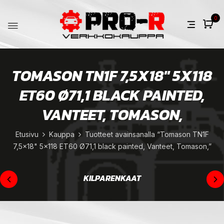
0
TOMASON TN1F 7,5X18" 5X118
ET60 Ø71,1 BLACK PAINTED,
VANTEET, TOMASON,
Etusivu
Kauppa
Tuotteet avainsanalla “Tomason TN1F
7,5x18" 5x118 ET60 Ø71,1 black painted, Vanteet, Tomason,”
KILPARENKAAT