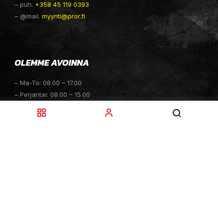
– puh.
+358 45 119 0393
– @mail.
myynti@pror.fi
OLEMME AVOINNA
– Ma-To: 08.00 – 17.00
– Perjantai: 08.00 – 15.00
– Lauantai: 10.00 – 14.00
– Sunnuntai: Suljettu
– Sähköpostitiedustelut: 24h
TOIMITUKSET
– Toimitamme osat perille toimitusperiaatteella siihen
toimitusosoitteeseen, mihin asiakas haluaa tilaamansa
osan toimitettavan.