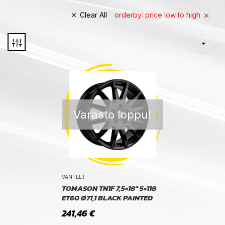
Clear All
orderby: price low to high
Varasto loppu!
VANTEET
TOMASON TN1F 7,5×18″ 5×118
ET60 Ø71,1 BLACK PAINTED
241,46
€