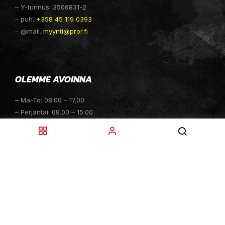
– Y-tunnus: 3506831-2
– puh.
+358 45 119 0393
– @mail.
myynti@pror.fi
OLEMME AVOINNA
– Ma-To: 08.00 – 17.00
– Perjantai: 08.00 – 15.00
– Lauantai: 10.00 – 14.00
– Sunnuntai: Suljettu
– Sähköpostitiedustelut: 24h
TOIMITUKSET
– Toimitamme osat perille toimitusperiaatteella siihen