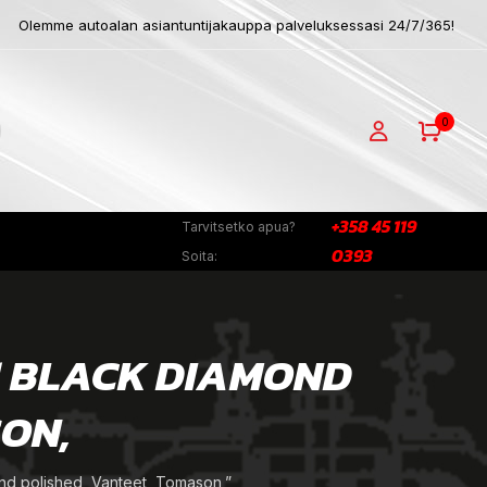
Olemme autoalan asiantuntijakauppa palveluksessasi 24/7/365!
0
+358 45 119
Tarvitsetko apua?
0393
Soita:
.1 BLACK DIAMOND
SON,
nd polished, Vanteet, Tomason,”