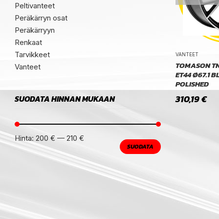
Peltivanteet
Peräkärryn osat
Peräkärryyn
Renkaat
Tarvikkeet
VANTEET
TOMASON TN23
Vanteet
ET44 Ø67.1 
POLISHED
310,19
€
SUODATA HINNAN MUKAAN
Hinta:
200 €
—
210 €
SUODATA