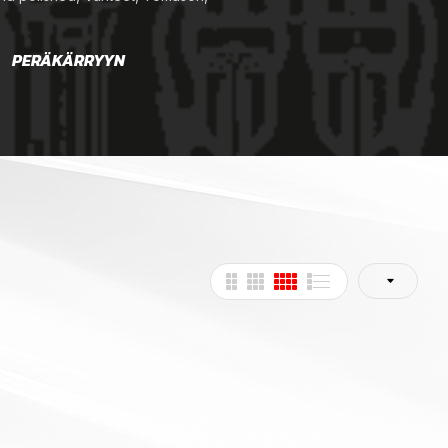
PERÄKÄRRYYN
RENKAAT
TAR