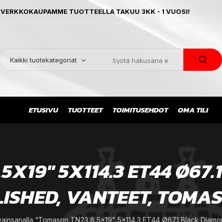
 VERKKOKAUPAMME TUOTTEELLA TAKUU 3KK - 1 VUOSI!
Kaikki tuotekategoriat
ETUSIVU
TUOTTEET
TOIMITUSEHDOT
OMA TILI
5X19" 5X114.3 ET44 Ø67
ISHED, VANTEET, TOMA
vainsanalla “Tomason TN23 8,5x19" 5x114.3 ET44 Ø67.1 Black Diamo