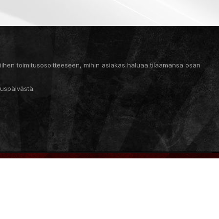
 siihen toimitusosoitteeseen, mihin asiakas haluaa tilaamansa osan
auspäivästä.