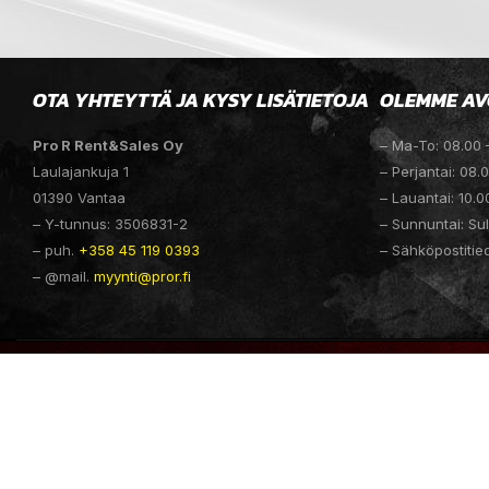
OTA YHTEYTTÄ JA KYSY LISÄTIETOJA
OLEMME AV
Pro R Rent&Sales Oy
– Ma-To: 08.00 
Laulajankuja 1
– Perjantai: 08.
01390 Vantaa
– Lauantai: 10.0
– Y-tunnus: 3506831-2
– Sunnuntai: Sul
– puh.
+358 45 119 0393
– Sähköpostitie
– @mail.
myynti@pror.fi
PROR.FI @ 2025 SUOMEN PRO R RENT & SALES OY | WEBSITE D