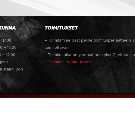
OINNA
TOIMITUKSET
– 17.00
– Toimitamme osat perille toimitusperiaatteella
00 – 15.00
toimitettavan.
0 – 14.00
– Toimitusaika on yleensä noin yksi (1) viikko til
jettu
–
Toimitus- & takuuehdot
dustelut: 24h
ESIGN
MEDIAGURU JACK BACON