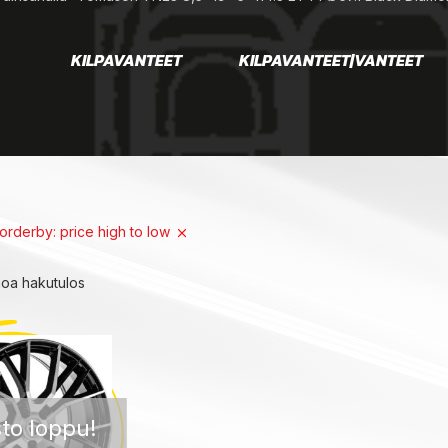
KILPAVANTEET
KILPAVANTEET|VANTEET
orderby: price high to low
noa hakutulos
to loppu!