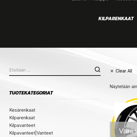
KEET
VANTEET
KILPARENKAAT
Clear All
Näytetään ai
TUOTEKATEGORIAT
Kesärenkaat
Kilparenkaat
Kilpavanteet
Varas
Kilpavanteet|Vanteet