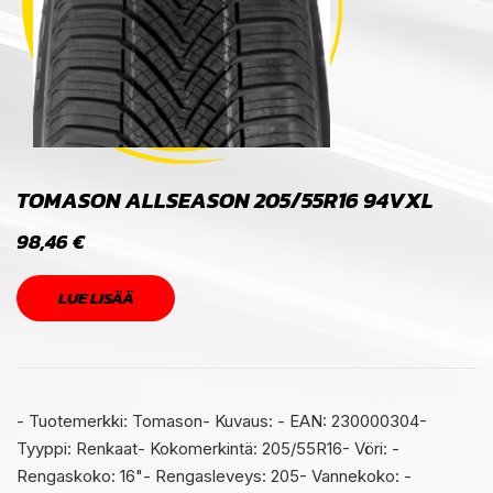
TOMASON ALLSEASON 205/55R16 94VXL
98,46
€
LUE LISÄÄ
- Tuotemerkki: Tomason- Kuvaus: - EAN: 230000304-
Tyyppi: Renkaat- Kokomerkintä: 205/55R16- Vöri: -
Rengaskoko: 16"- Rengasleveys: 205- Vannekoko: -