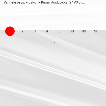
Vanneleveys: - Jako: - Kuormitusluokka: 94VXL-…
1
2
3
4
…
88
89
90