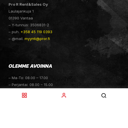
Pro R Rent&Sales Oy
Laulajankuja 1
01390 Vantaa
– Y-tunnus: 3506831-2
– puh.
+358 45 119 0393
– @mail.
myynti@pror.fi
OLEMME AVOINNA
– Ma-To: 08.00 – 17.00
– Perjantai: 08.00 – 15.00
– Lauantai: 10.00 – 14.00
– Sunnuntai: Suljettu
– Sähköpostitiedustelut: 24h