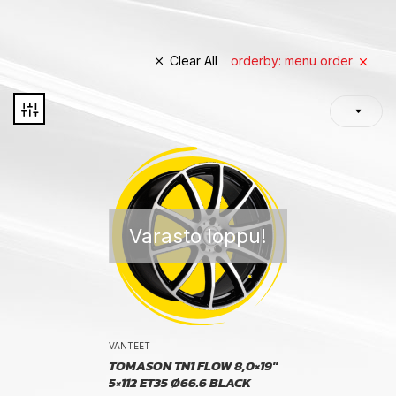
Clear All
orderby: menu order
Varasto loppu!
VANTEET
TOMASON TN1 FLOW 8,0×19″
5×112 ET35 Ø66.6 BLACK