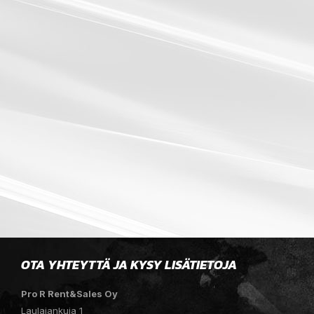
OTA YHTEYTTÄ JA KYSY LISÄTIETOJA
Pro R Rent&Sales Oy
Laulajankuja 1