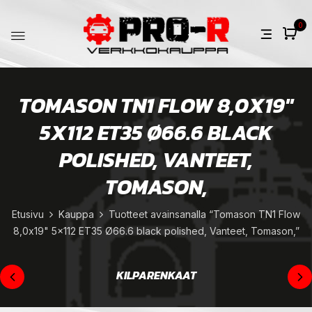
0
TOMASON TN1 FLOW 8,0X19"
5X112 ET35 Ø66.6 BLACK
POLISHED, VANTEET,
TOMASON,
Etusivu
Kauppa
Tuotteet avainsanalla “Tomason TN1 Flow
8,0x19" 5x112 ET35 Ø66.6 black polished, Vanteet, Tomason,”
KILPARENKAAT