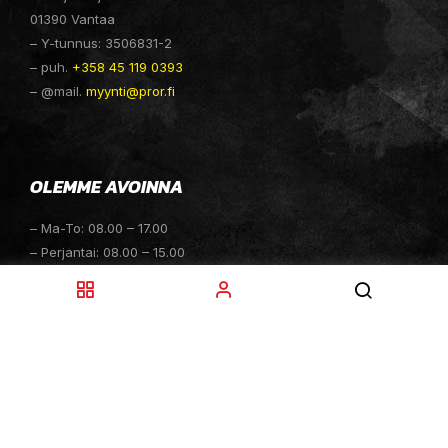
01390 Vantaa
– Y-tunnus: 3506831-2
– puh.
+358 45 119 0393
– @mail.
myynti@pror.fi
OLEMME AVOINNA
– Ma-To: 08.00 – 17.00
– Perjantai: 08.00 – 15.00
– Lauantai: 10.00 – 14.00
– Sunnuntai: Suljettu
– Sähköpostitiedustelut: 24h
TOIMITUKSET