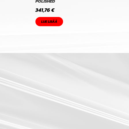
POLISHED
341,76
€
LUE LISÄÄ