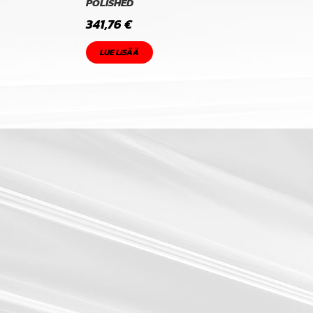
POLISHED
341,76
€
LUE LISÄÄ