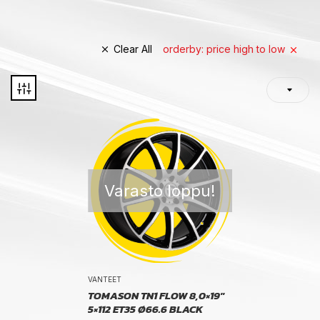
Clear All
orderby: price high to low
Varasto loppu!
VANTEET
TOMASON TN1 FLOW 8,0×19″
5×112 ET35 Ø66.6 BLACK