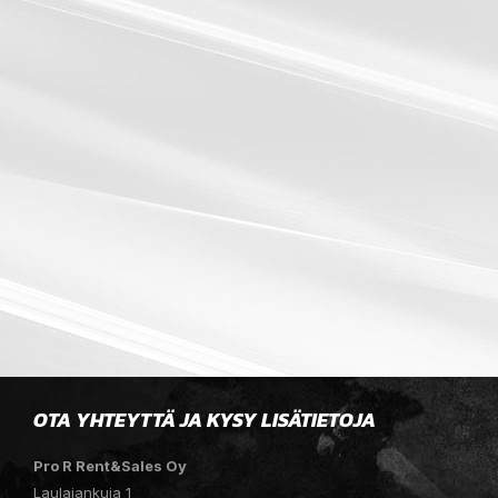
OTA YHTEYTTÄ JA KYSY LISÄTIETOJA
Pro R Rent&Sales Oy
Laulajankuja 1