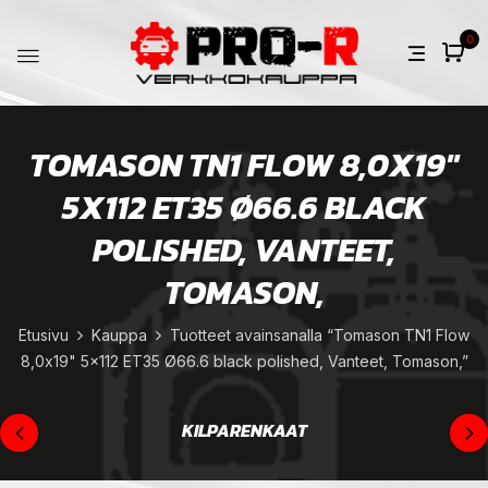
0
TOMASON TN1 FLOW 8,0X19"
5X112 ET35 Ø66.6 BLACK
POLISHED, VANTEET,
TOMASON,
Etusivu
Kauppa
Tuotteet avainsanalla “Tomason TN1 Flow
8,0x19" 5x112 ET35 Ø66.6 black polished, Vanteet, Tomason,”
KILPARENKAAT