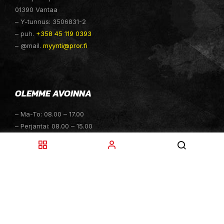
01390 Vantaa
– Y-tunnus: 3506831-2
– puh.
+358 45 119 0393
– @mail.
myynti@pror.fi
OLEMME AVOINNA
– Ma-To: 08.00 – 17.00
– Perjantai: 08.00 – 15.00
– Lauantai: 10.00 – 14.00
– Sunnuntai: Suljettu
– Sähköpostitiedustelut: 24h
TOIMITUKSET